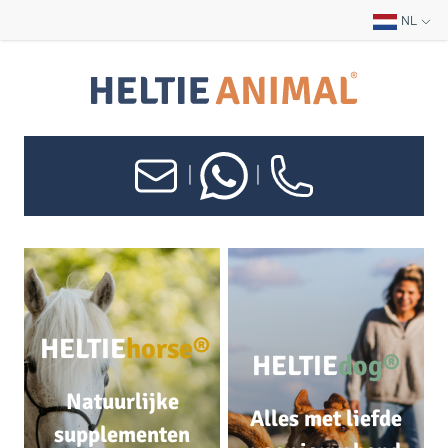
NL
|
|
HELTIE
horse®
HELTIE
dog®
Natuurlijke
Alles met liefde
supplementen