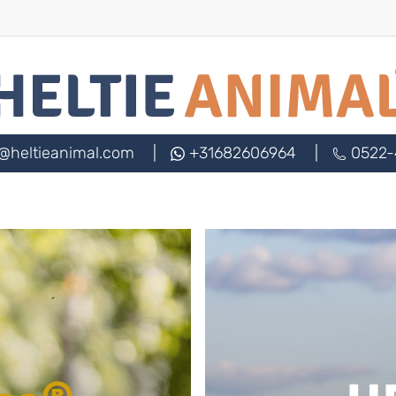
@heltieanimal.com
|
+31682606964
|
0522-