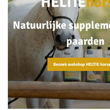
HELTIE
hor
Natuurlijke supplem
paarden
Bezoek webshop HELTIE hors