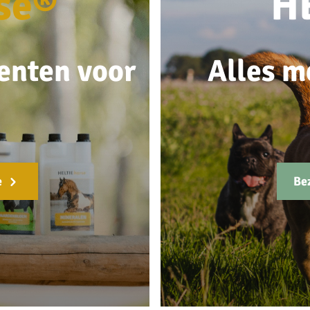
se®
H
enten voor
Alles m
e
Be