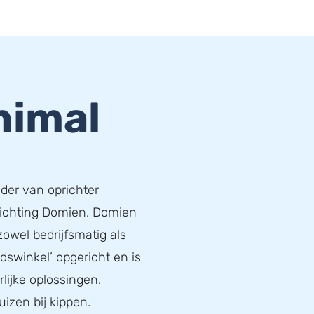
nimal
ader van oprichter
richting Domien. Domien
zowel bedrijfsmatig als
idswinkel’ opgericht en is
lijke oplossingen.
uizen bij kippen.