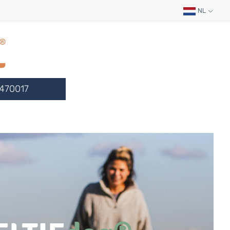
NL
470017