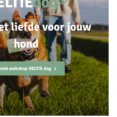
ELTIE
dog®
et liefde voor jouw
hond
zoek webshop HELTIE dog