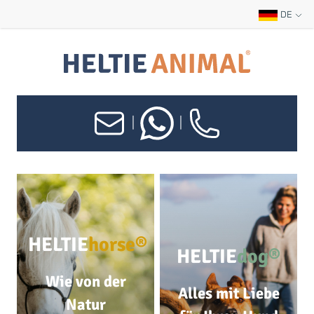
DE
|
|
HELTIE
horse®
HELTIE
dog®
Wie von der
Alles mit Liebe
Natur