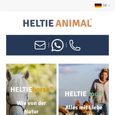
DE
|
|
HELTIE
horse®
HELTIE
dog®
Wie von der
Alles mit Liebe
Natur