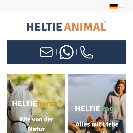
DE
|
|
HELTIE
horse®
HELTIE
dog®
Wie von der
Alles mit Liebe
Natur