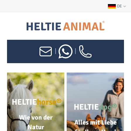
DE
|
|
HELTIE
horse®
HELTIE
dog®
Wie von der
Alles mit Liebe
Natur