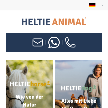
DE
|
|
HELTIE
horse®
HELTIE
dog®
Wie von der
Alles mit Liebe
Natur