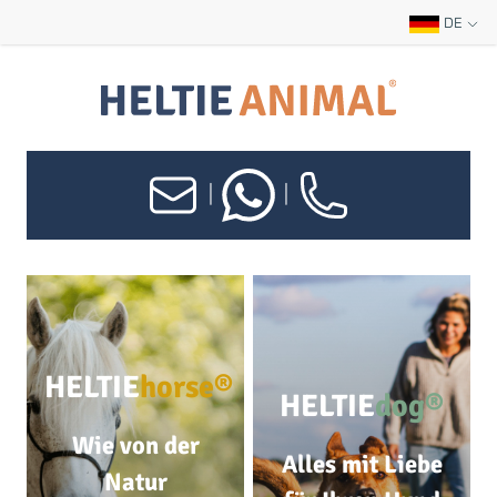
DE
|
|
HELTIE
horse®
HELTIE
dog®
Wie von der
Alles mit Liebe
Natur