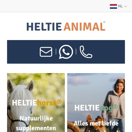
NL
|
|
HELTIE
horse®
HELTIE
dog®
Natuurlijke
Alles met liefde
supplementen