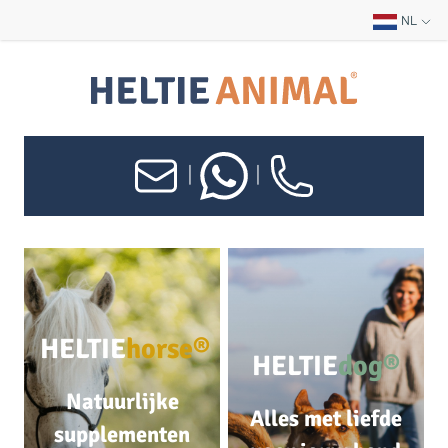
NL
|
|
HELTIE
horse®
HELTIE
dog®
Natuurlijke
Alles met liefde
supplementen