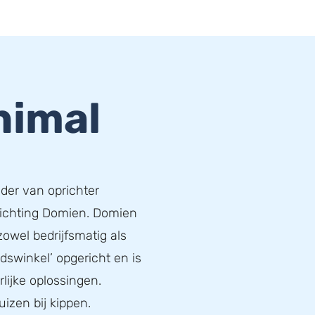
nimal
ader van oprichter
richting Domien. Domien
zowel bedrijfsmatig als
idswinkel’ opgericht en is
lijke oplossingen.
uizen bij kippen.