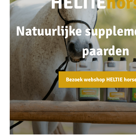
HELTIE
hor
Natuurlijke supplem
paarden
Bezoek webshop HELTIE hors