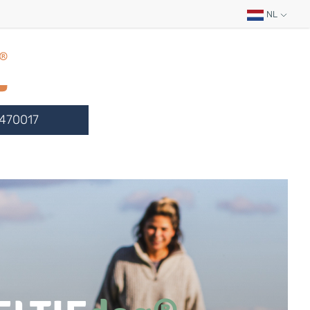
NL
470017