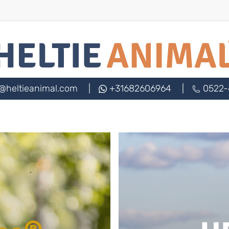
@heltieanimal.com
|
+31682606964
|
0522-