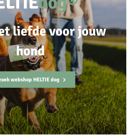
ELTIE
dog®
et liefde voor jouw
hond
zoek webshop HELTIE dog