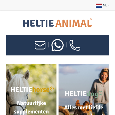
NL
|
|
HELTIE
horse®
HELTIE
dog®
Natuurlijke
Alles met liefde
supplementen