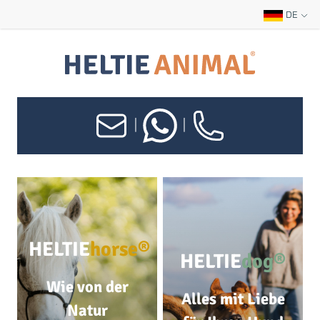
DE
|
|
HELTIE
horse®
HELTIE
dog®
Wie von der
Alles mit Liebe
Natur