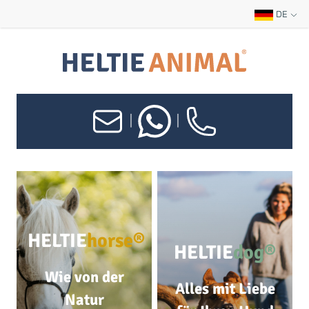
DE
|
|
HELTIE
horse®
HELTIE
dog®
Wie von der
Alles mit Liebe
Natur