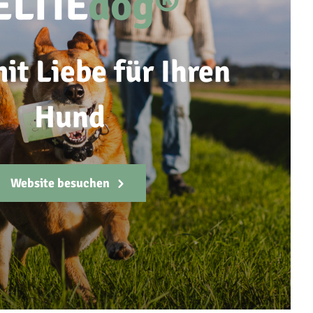
ELTIE
dog®
it Liebe für Ihren
Hund
Website besuchen