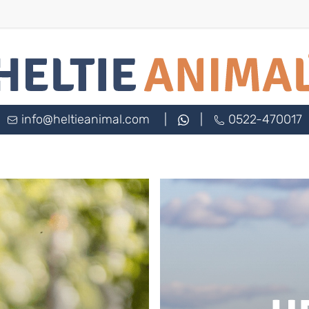
info@heltieanimal.com
|
|
0522-470017