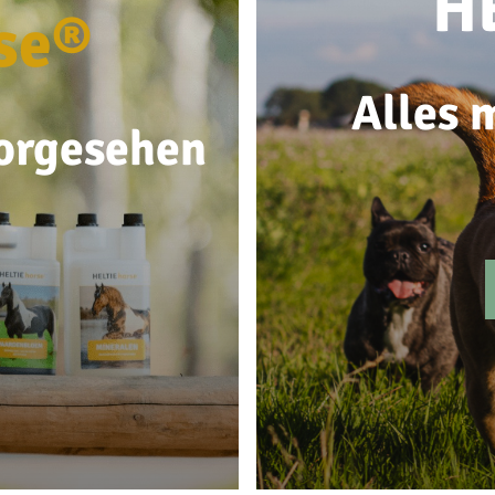
H
se®
Alles m
vorgesehen