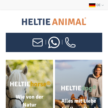
DE
|
|
HELTIE
horse®
HELTIE
dog®
Wie von der
Alles mit Liebe
Natur