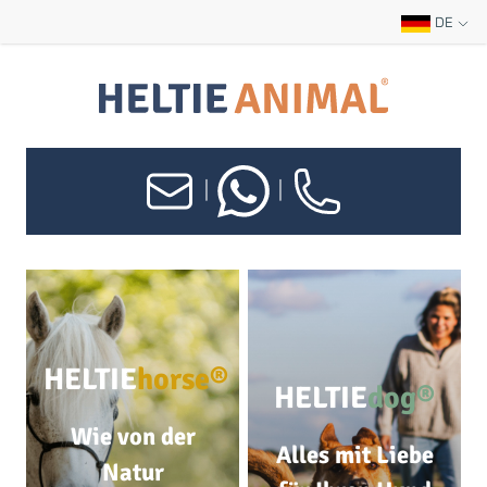
DE
|
|
HELTIE
horse®
HELTIE
dog®
Wie von der
Alles mit Liebe
Natur