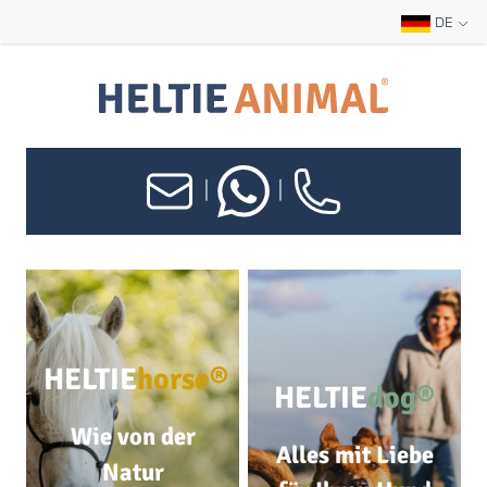
DE
|
|
HELTIE
horse®
HELTIE
dog®
Wie von der
Alles mit Liebe
Natur