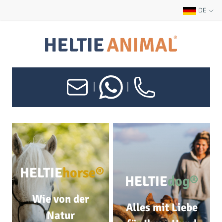
DE
|
|
HELTIE
horse®
HELTIE
dog®
Wie von der
Alles mit Liebe
Natur