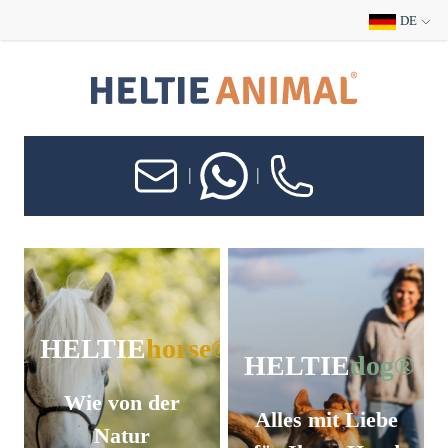
DE
|
|
HELTIE
horse®
HELTIE
dog®
Wie von der
Alles mit Liebe
Natur