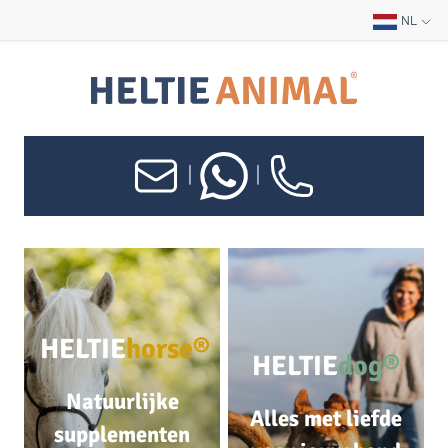
NL
|
|
HELTIE
horse®
HELTIE
dog®
Natuurlijke
Alles met liefde
supplementen