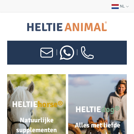
NL
|
|
HELTIE
horse®
HELTIE
dog®
Natuurlijke
Alles met liefde
supplementen