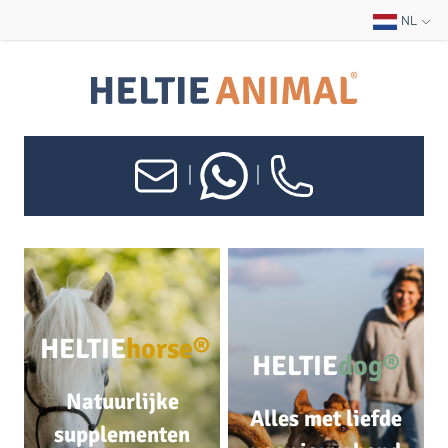
NL
|
|
HELTIE
horse®
HELTIE
dog®
Natuurlijke
Alles met liefde
supplementen