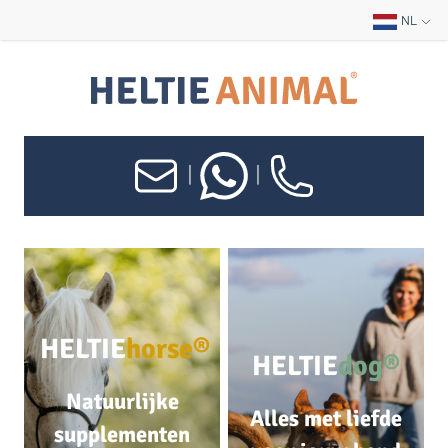
NL
|
|
HELTIE
horse®
HELTIE
dog®
Natuurlijke
Alles met liefde
supplementen