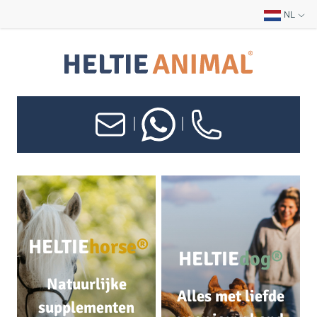
NL
|
|
HELTIE
horse®
HELTIE
dog®
Natuurlijke
Alles met liefde
supplementen