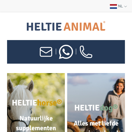
NL
|
|
HELTIE
horse®
HELTIE
dog®
Natuurlijke
Alles met liefde
supplementen