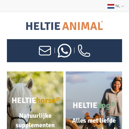
NL
|
|
HELTIE
horse®
HELTIE
dog®
Natuurlijke
Alles met liefde
supplementen