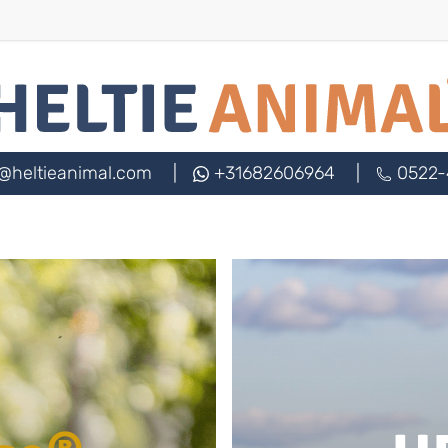
@heltieanimal.com
|
+31682606964
|
0522-