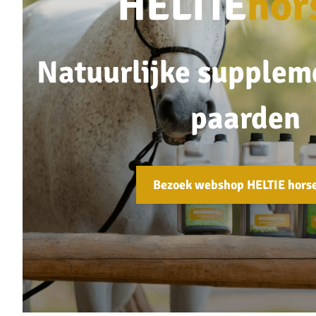
HELTIE
hor
Natuurlijke supplem
paarden
Bezoek webshop HELTIE hors