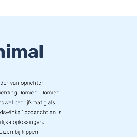
nimal
ader van oprichter
richting Domien. Domien
zowel bedrijfsmatig als
idswinkel’ opgericht en is
lijke oplossingen.
uizen bij kippen.