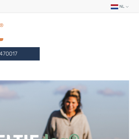
NL
470017