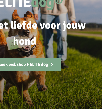
ELTIE
dog®
et liefde voor jouw
hond
zoek webshop HELTIE dog