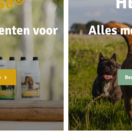
se®
H
enten voor
Alles m
e
Be