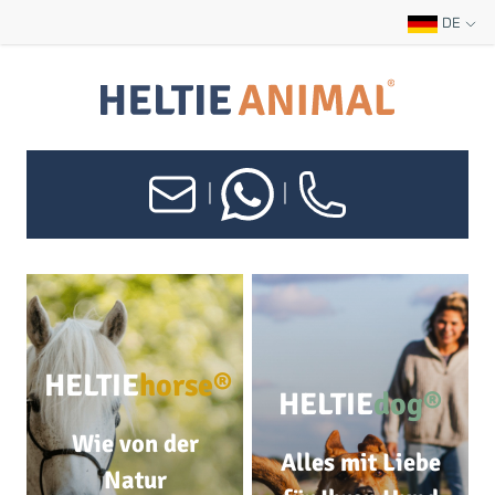
DE
|
|
HELTIE
horse®
HELTIE
dog®
Wie von der
Alles mit Liebe
Natur