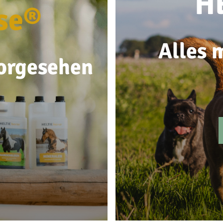
H
se®
Alles m
vorgesehen