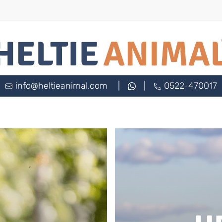
info@heltieanimal.com
|
|
0522-470017