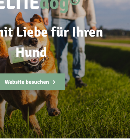
ELTIE
dog®
it Liebe für Ihren
Hund
Website besuchen