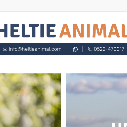
info@heltieanimal.com
|
|
0522-470017