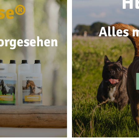
H
se®
Alles m
vorgesehen