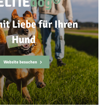
ELTIE
dog®
it Liebe für Ihren
Hund
Website besuchen