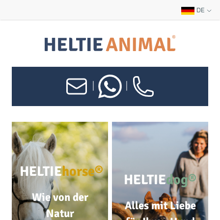
DE
|
|
HELTIE
horse®
HELTIE
dog®
Wie von der
Alles mit Liebe
Natur