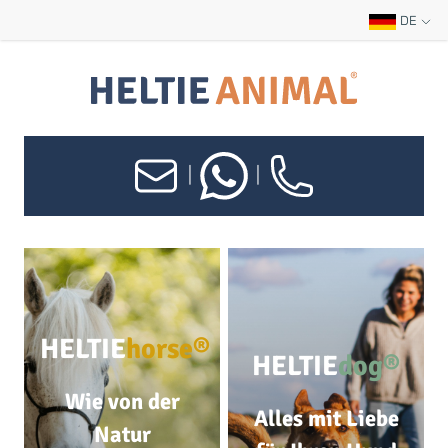
DE
|
|
HELTIE
horse®
HELTIE
dog®
Wie von der
Alles mit Liebe
Natur