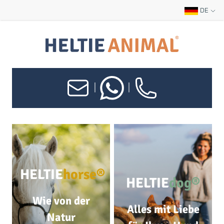
DE
|
|
HELTIE
horse®
HELTIE
dog®
Wie von der
Alles mit Liebe
Natur