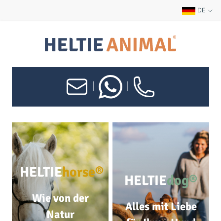
DE
|
|
HELTIE
horse®
HELTIE
dog®
Wie von der
Alles mit Liebe
Natur