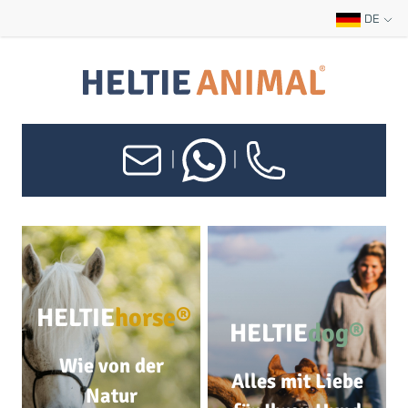
DE
|
|
HELTIE
horse®
HELTIE
dog®
Wie von der
Alles mit Liebe
Natur