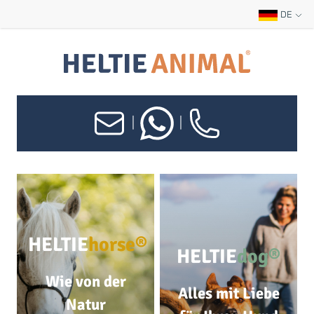
DE
|
|
HELTIE
horse®
HELTIE
dog®
Wie von der
Alles mit Liebe
Natur