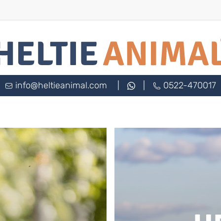
info@heltieanimal.com
|
|
0522-470017