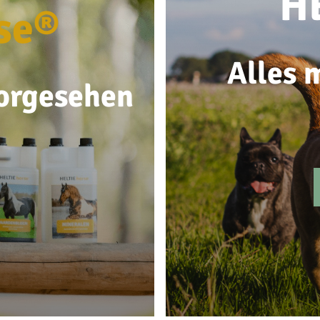
H
se®
Alles m
vorgesehen