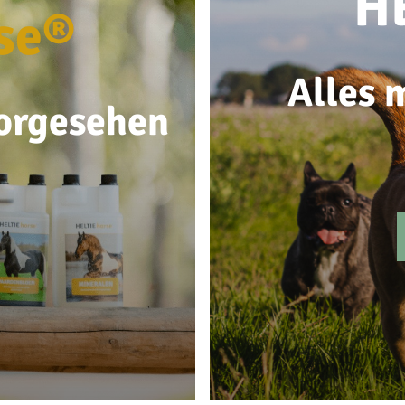
H
se®
Alles m
vorgesehen