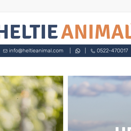
info@heltieanimal.com
|
|
0522-470017