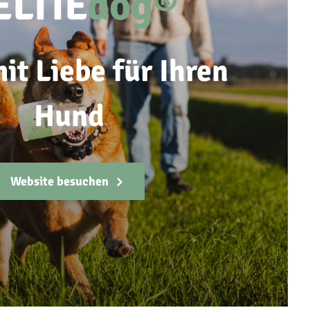
ELTIE
dog®
it Liebe für Ihren
Hund
Website besuchen