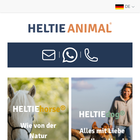
DE
|
|
HELTIE
horse®
HELTIE
dog®
Wie von der
Alles mit Liebe
Natur