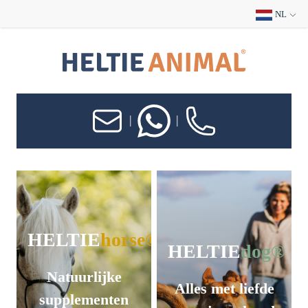
NL
|
|
HELTIE
horse®
HELTIE
dog®
Natuurlijke
Alles met liefde
supplementen