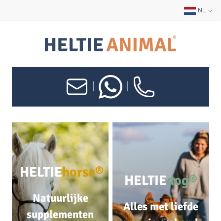
NL
|
|
HELTIE
horse®
HELTIE
dog®
Natuurlijke
Alles met liefde
supplementen