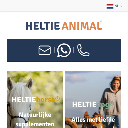
NL
|
|
HELTIE
horse®
HELTIE
dog®
Natuurlijke
Alles met liefde
supplementen