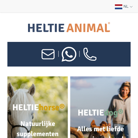
NL
|
|
HELTIE
horse®
HELTIE
dog®
Natuurlijke
Alles met liefde
supplementen