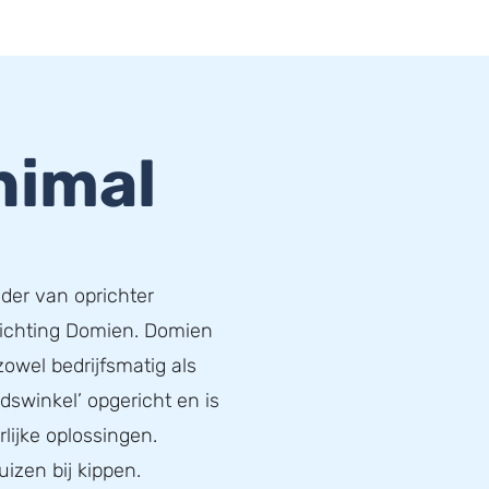
nimal
ader van oprichter
richting Domien. Domien
zowel bedrijfsmatig als
idswinkel’ opgericht en is
lijke oplossingen.
uizen bij kippen.