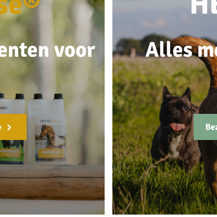
se®
H
enten voor
Alles m
e
Be