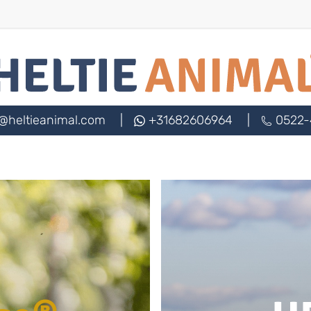
@heltieanimal.com
|
+31682606964
|
0522-