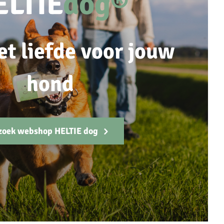
ELTIE
dog®
et liefde voor jouw
hond
zoek webshop HELTIE dog