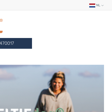
NL
470017