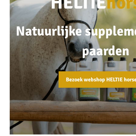
HELTIE
hor
Natuurlijke supplem
paarden
Bezoek webshop HELTIE hors