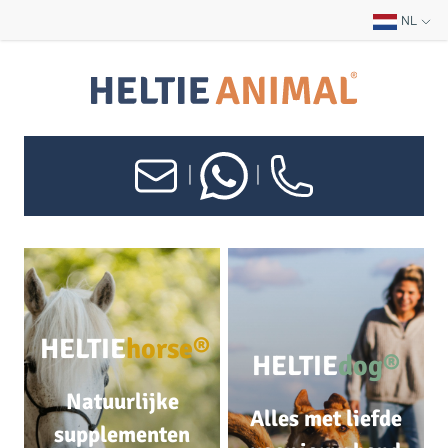
NL
|
|
HELTIE
horse®
HELTIE
dog®
Natuurlijke
Alles met liefde
supplementen