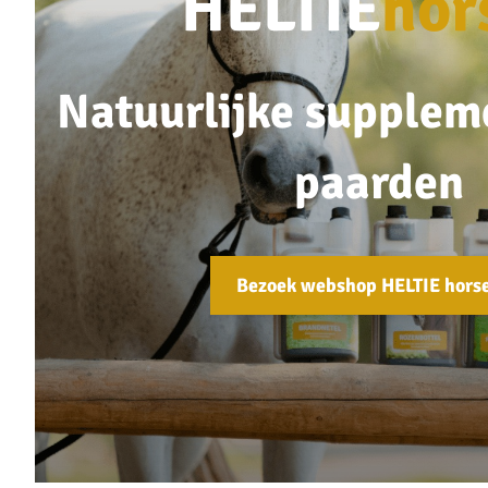
HELTIE
hor
Natuurlijke supplem
paarden
Bezoek webshop HELTIE hors