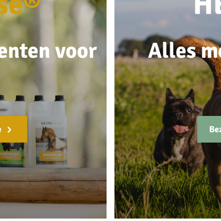
se®
H
enten voor
Alles m
e
Be