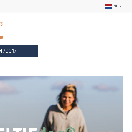
NL
470017