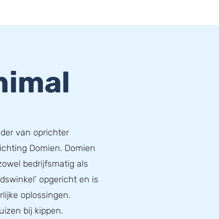
nimal
ader van oprichter
richting Domien. Domien
zowel bedrijfsmatig als
idswinkel’ opgericht en is
lijke oplossingen.
uizen bij kippen.