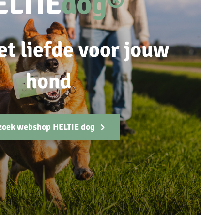
ELTIE
dog®
et liefde voor jouw
hond
zoek webshop HELTIE dog