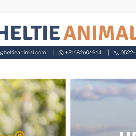
@heltieanimal.com
|
+31682606964
|
0522-