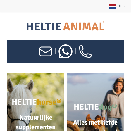
NL
|
|
HELTIE
horse®
HELTIE
dog®
Natuurlijke
Alles met liefde
supplementen