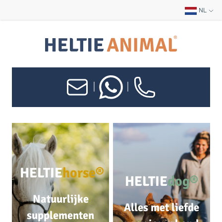
NL
|
|
HELTIE
horse®
HELTIE
dog®
Natuurlijke
Alles met liefde
supplementen