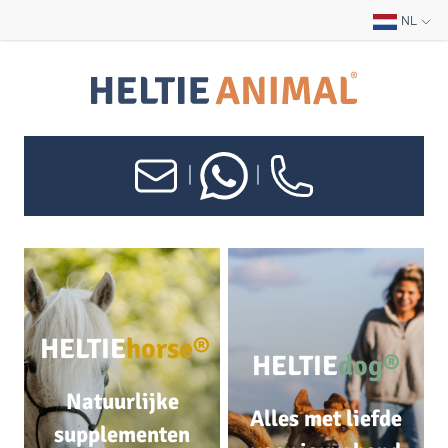
NL
|
|
HELTIE
horse®
HELTIE
dog®
Natuurlijke
Alles met liefde
supplementen